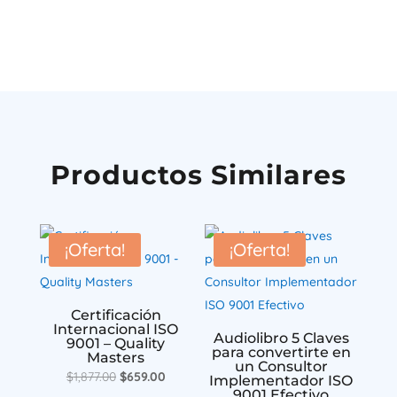
Productos Similares
¡Oferta!
¡Oferta!
Certificación
Internacional ISO
Audiolibro 5 Claves
9001 – Quality
para convertirte en
Masters
un Consultor
El
El
$
1,877.00
$
659.00
Implementador ISO
9001 Efectivo