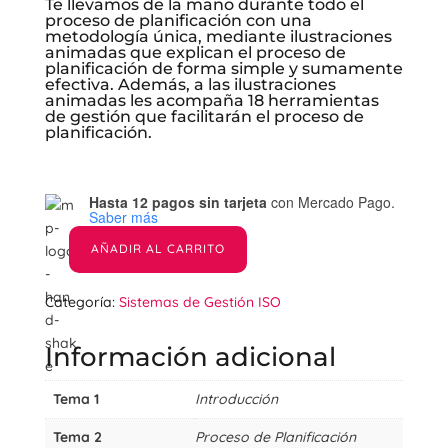
original
actual
Te llevamos de la mano durante todo el
era:
es:
proceso de planificación con una
$80.00.
$40.00
metodología única, mediante ilustraciones
animadas que explican el proceso de
planificación de forma simple y sumamente
efectiva. Además, a las ilustraciones
animadas les acompaña 18 herramientas
de gestión que facilitarán el proceso de
planificación.
Hasta 12 pagos sin tarjeta
con Mercado Pago.
Saber más
AÑADIR AL CARRITO
Aprender
a
Categoría:
Sistemas de Gestión ISO
hacer
un
Información adicional
Plan
de
Negocios
Tema 1
Introducción
(Planificación
Tema 2
Proceso de Planificación
Estratégica)